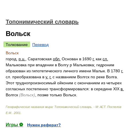
Топонимический словарь
Вольск
Толкование
Перевод
Вольск
город,
р.ц.
, Саратовская
обл.
Основан в 1690
г.
как
сл.
Малыковка при впадении в Волгу р Малыковка; гидроним
образован из гипотетического личного имени Малык. В 1780
г.
сл. преобразована в
у.
г.
с названием Волгск по реке Волга.
Этот труднопроизносимый ойконим с окончанием из четырех
согласных постепенно трансформировался: в середине XIX
в.
Волгск
(Вольск)
, позже только Вольск.
Географические названия мира: Топонимический словарь. - М: АСТ
.
Поспелов
Е.М.
.
2001
.
Игры ⚽
Нужен реферат?