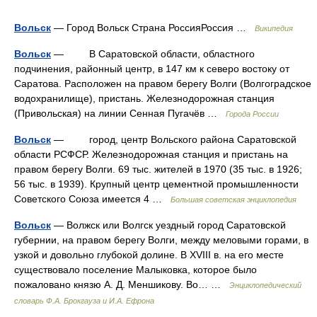
Вольск
— Город Вольск Страна РоссияРоссия …
Википедия
Вольск
— В Саратовской области, областного
подчинения, районный центр, в 147 км к северо востоку от
Саратова. Расположен на правом берегу Волги (Волгоградское
водохранилище), пристань. Железнодорожная станция
(Привольская) на линии Сенная Пугачёв …
Города России
Вольск
— город, центр Вольского района Саратовской
области РСФСР. Железнодорожная станция и пристань на
правом берегу Волги. 69 тыс. жителей в 1970 (35 тыс. в 1926;
56 тыс. в 1939). Крупный центр цементной промышленности
Советского Союза имеется 4 …
Большая советская энциклопедия
Вольск
— Волжск или Волгск уездный город Саратовской
губернии, на правом берегу Волги, между меловыми горами, в
узкой и довольно глубокой долине. В XVIII в. на его месте
существовало поселение Малыковка, которое было
пожаловано князю А. Д. Меншикову. Во… …
Энциклопедический
словарь Ф.А. Брокгауза и И.А. Ефрона