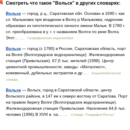
Смотреть что такое "Вольск" в других словарях:
Вольск
— город, р.ц., Саратовская обл. Основан в 1690 г. как
сл. Малыковка при впадении в Волгу р Малыковка; гидроним
образован из гипотетического личного имени Малык. В 1780 г.
сл. преобразована в у. г. с названием Волгск по реке Волга.
Этот… …
Географическая энциклопедия
Вольск
— город (с 1780) в России, Саратовская область, порт
на Волге (Волгоградское водохранилище). Железнодорожная
станция (Привольская). 67,0 тыс. жителей (1998). Центр
цементной промышленности; заводы: «Металлист»,
кожевенный, дубильных экстрактов и др …
Энциклопедический
словарь
Вольск
— Вольск, город в Саратовской области, центр
Вольского района, в 147 км к северо востоку от Саратова. Порт
на правом берегу Волги (Волгоградское водохранилище).
Железнодорожная станция Привольская. Население 64,6 тыс.
человек (1996).В XVIII в. на… …
Словарь "География России"